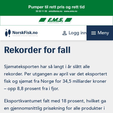
Skip
to
content
perm_identity
menu
Logg inn
Meny
Rekorder for fall
Sjømateksporten har så langt i år slått alle
rekorder. Per utgangen av april var det eksportert
fisk og sjømat fra Norge for 34,5 milliarder kroner
– opp 8,8 prosent fra i fjor.
Eksportkvantumet falt med 18 prosent, hvilket ga
en gjennomsnittlig prisøkning for alle produkter i