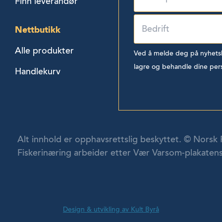
Finn leverandør
Nettbutikk
Alle produkter
Ved å melde deg på nyhetsbr
lagre og behandle dine per
Handlekurv
Alt innhold er opphavsrettslig beskyttet. © Norsk 
Fiskerinæring arbeider etter Vær Varsom-plakatens
Design & utvikling av Kult Byrå