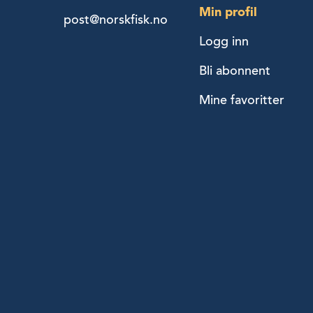
Min profil
post@norskfisk.no
Logg inn
Bli abonnent
Mine favoritter