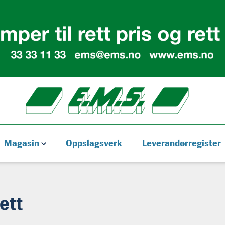
Magasin
Oppslagsverk
Leverandørregister
ett