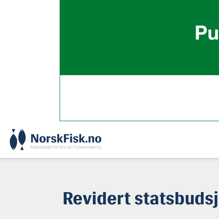
Skip
to
content
Revidert statsbudsj