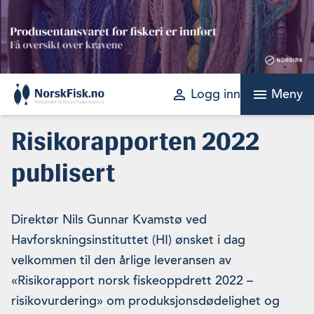
Skip
to
content
perm_identity
menu
Logg inn
Meny
Risikorapporten 2022
publisert
Direktør Nils Gunnar Kvamstø ved
Havforskningsinstituttet (HI) ønsket i dag
velkommen til den årlige leveransen av
«Risikorapport norsk fiskeoppdrett 2022 –
risikovurdering» om produksjonsdødelighet og