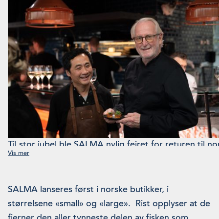
Til stor jubel ble SALMA nylig feiret for returen til n
butikkhyller og restaurantmenyer. Blant gjestene var
mesterkokkene Björn Svensson og Eyvind Hellstrøm
serverte utvalgte lakseretter til de over hundre fre
SALMA lanseres først i norske butikker, i
(Foto: Haakon Hoseth)
størrelsene «small» og «large». Rist opplyser at de
fjerner den aller tynneste delen av fisken som