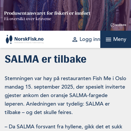
Skip
to
content
perm_identity
menu
Logg inn
Meny
SALMA er tilbake
Stemningen var høy på restauranten Fish Me i Oslo
mandag 15. september 2025, der spesielt inviterte
gjester ankom den oransje SALMA-fargede
løperen. Anledningen var tydelig: SALMA er
tilbake – og det skulle feires.
– Da SALMA forsvant fra hyllene, gikk det et sukk