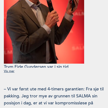
Trym Eide Gundersen var i sin tid
direktør i Salmon Brands. I dag er han
direktør for Sjømatrådet i Norden.
(Foto: Haakon Hoseth)
– Vi var først ute med 4-timers garantien: Fra sjø til
pakking. Jeg tror mye av grunnen til SALMA sin
posisjon i dag, er at vi var kompromissløse på