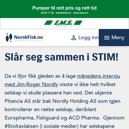
Skip
to
content
perm_identity
menu
Logg inn
Meny
Slår seg sammen i STIM!
Da vi ifjor fikk gleden av å lage
månedens intervju
med Jim-Roger Nordly
visste vi ikke helt hvilket
selskap vi skulle plassere han ved. Det ukjente
Pitancia AS står bak Nordly Holding AS som igjen
kontrollerer en rekke selskap, deriblant
Europharma, Fishguard og ACD Pharma. Gjennom
#Stoltavlaksen (i sosiale medier) har selskapene