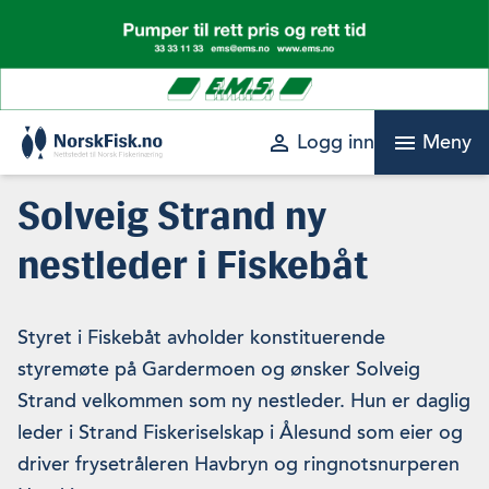
Skip
to
content
perm_identity
menu
Logg inn
Meny
Solveig Strand ny
nestleder i Fiskebåt
Styret i Fiskebåt avholder konstituerende
styremøte på Gardermoen og ønsker Solveig
Strand velkommen som ny nestleder. Hun er daglig
leder i Strand Fiskeriselskap i Ålesund som eier og
driver frysetråleren Havbryn og ringnotsnurperen