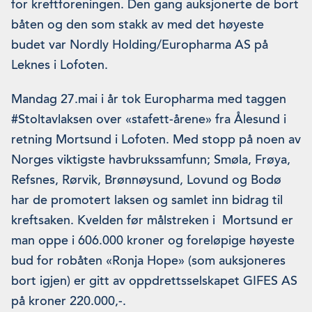
for kreftforeningen. Den gang auksjonerte de bort
båten og den som stakk av med det høyeste
budet var Nordly Holding/Europharma AS på
Leknes i Lofoten.
Mandag 27.mai i år tok Europharma med taggen
#Stoltavlaksen over «stafett-årene» fra Ålesund i
retning Mortsund i Lofoten. Med stopp på noen av
Norges viktigste havbrukssamfunn; Smøla, Frøya,
Refsnes, Rørvik, Brønnøysund, Lovund og Bodø
har de promotert laksen og samlet inn bidrag til
kreftsaken. Kvelden før målstreken i Mortsund er
man oppe i 606.000 kroner og foreløpige høyeste
bud for robåten «Ronja Hope» (som auksjoneres
bort igjen) er gitt av oppdrettsselskapet GIFES AS
på kroner 220.000,-.