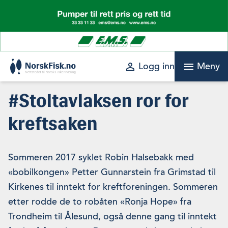
Skip
to
content
perm_identity
menu
Logg inn
Meny
#Stoltavlaksen ror for
kreftsaken
Sommeren 2017 syklet Robin Halsebakk med
«bobilkongen» Petter Gunnarstein fra Grimstad til
Kirkenes til inntekt for kreftforeningen. Sommeren
etter rodde de to robåten «Ronja Hope» fra
Trondheim til Ålesund, også denne gang til inntekt