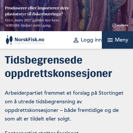
Skip
to
content
perm_identity
menu
Logg inn
Meny
Tidsbegrensede
oppdrettskonsesjoner
Arbeiderpartiet fremmet et forslag på Stortinget
om å utrede tidsbegrensning av
oppdrettskonsesjoner – både fremtidige og de
som alt er tildelt eller solgt.