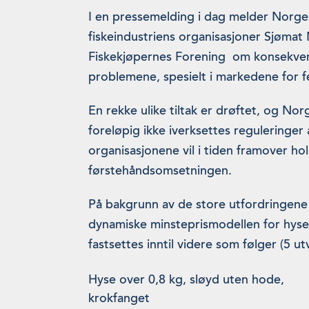
I en pressemelding i dag melder Norges 
fiskeindustriens organisasjoner Sjøma
Fiskekjøpernes Forening om konsekven
problemene, spesielt i markedene for fe
En rekke ulike tiltak er drøftet, og Nor
foreløpig ikke iverksettes reguleringer 
organisasjonene vil i tiden framover hol
førstehåndsomsetningen.
På bakgrunn av de store utfordringene
dynamiske minsteprismodellen for hyse 
fastsettes inntil videre som følger (5 ut
Hyse over 0,8 kg, sløyd uten hode,
krokfanget