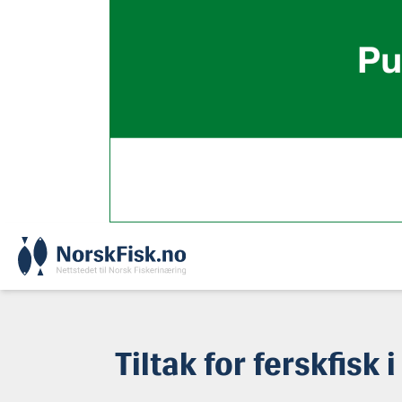
Skip
to
content
Tiltak for ferskfisk i