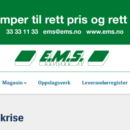
Magasin
Oppslagsverk
Leverandørregister
 krise