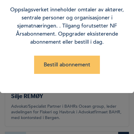
Kontaktinformasjon
Oppslagsverket inneholder omtaler av aktører,
sentrale personer og organisasjoner i
Vis kun favoritter
sjømatnæringen. . Tilgang forutsetter NF
Årsabonnement. Oppgrader eksisterende
Person
abonnement eller bestill i dag.
Bestill abonnement
Silje REMØY
Advokat/Specialist Partner i BAHRs Ocean group, leder
avdelingen for Fiskeri og Havbruk i Advokatfir­maet BAHR,
med kontorsted i Bergen.