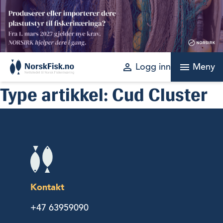
Skip
to
content
perm_identity
menu
Logg inn
Meny
Type artikkel:
Cud Cluster
Kontakt
+47 63959090