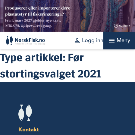
Skip
to
content
perm_identity
menu
Logg inn
Meny
Type artikkel:
Før
stortingsvalget 2021
Kontakt