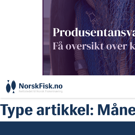
Skip
to
content
Type artikkel:
Måne