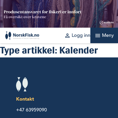
Skip
to
content
perm_identity
menu
Logg inn
Meny
Type artikkel:
Kalender
Kontakt
+47 63959090