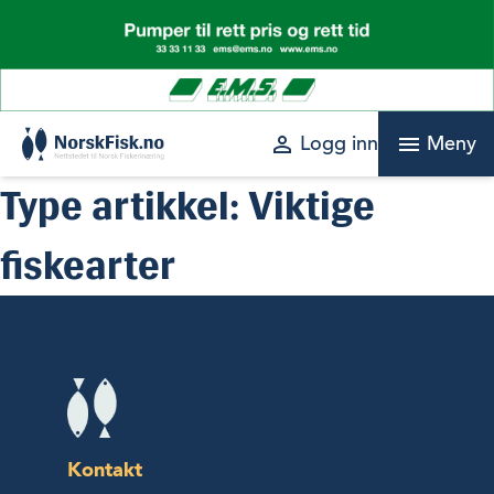
Skip
to
content
perm_identity
menu
Logg inn
Meny
Type artikkel:
Viktige
fiskearter
Kontakt