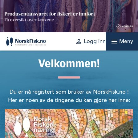
Skip
to
content
perm_identity
menu
Logg inn
Meny
Velkommen!
Du er nå registert som bruker av NorskFisk.no !
Her er noen av de tingene du kan gjøre her inne: