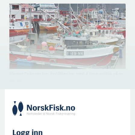
industrimann fra Herøy på
Sunnmøre. Han har hatt
mange sentrale verv i
fiskerorganisas­jonene,
blant annet som styreleder
i Fiskebåtredernes
Forbund (2001-2006).
Merethe Helene Holte (f.
1970) er direktør for
Magnar Pedersen tror kystflåten har mest å tjene politisk på en
forretningsutvik­ling og
todeling av Norges Fiskarlag. Men han er i tvil. Det er vi også.
medlem av ledergruppen i
Mon tro hva de mener i ledelsen i Fiskebåt?
Insula AS på Leknes i
Lofoten, og styremedlem i
en rekke av
datterselskapene. Hun er
også medlem av
Bransjegruppe Industri i
Sjømat Norge.
Logg inn