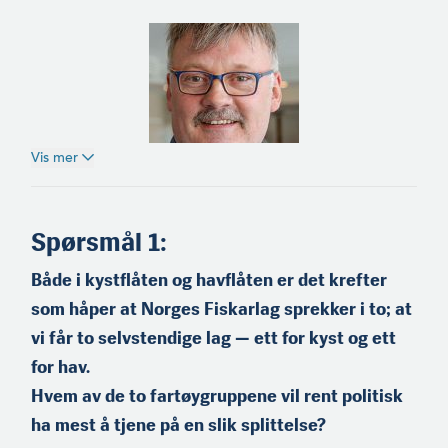
Vis mer
Einar Helge Meløysund
(f.1965) er fra Meløy på
Helgeland og medeier og
Spørsmål 1:
skipper på kystnotbåten
«Einar Erlend». Han er
Både i kystflåten og havflåten er det krefter
tidli­gere styreleder i
Nordland Fylkes Fiskarlag,
som håper at Norges Fiskarlag sprekker i to; at
og sitter i dag i Landsstyret
vi får to selvsten­dige lag — ett for kyst og ett
i Norges Fiskarlag.
for hav.
Hvem av de to fartøygruppene vil rent politisk
ha mest å tjene på en slik splittelse?
Sigurd Teige (f.1952) er
ringnotreder og