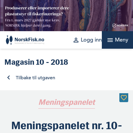
Skip
to
content
perm_identity
menu
Logg inn
Meny
Magasin
10 - 2018
Tilbake til utgaven
Meningspanelet
Meningspanelet nr. 10-