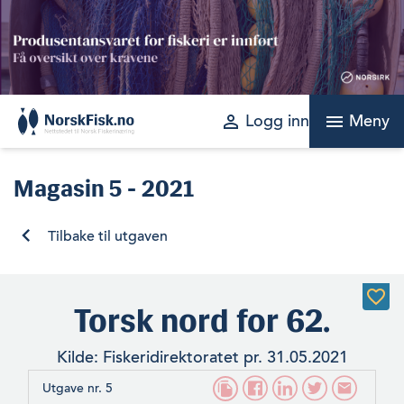
Skip
to
content
perm_identity
menu
Logg inn
Meny
Magasin
5 - 2021
Tilbake til utgaven
Torsk nord for 62.
Kilde: Fiskeridirektoratet pr. 31.05.2021
Utgave nr. 5