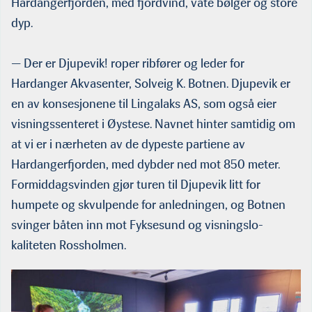
Hardangerfjorden, med fjordvind, våte bølger og store
dyp.
— Der er Djupevik! roper ribfører og leder for
Hardanger Akva­senter, Solveig K. Botnen. Djupevik er
en av konsesjonene til Lingalaks AS, som også eier
visningssenteret i Øystese. Navnet hinter samtidig om
at vi er i nærheten av de dypeste partiene av
Hardangerfjorden, med dybder ned mot 850 meter.
Formiddagsvinden gjør turen til Djupevik litt for
humpete og skvulpende for anled­ningen, og Botnen
svinger båten inn mot Fyksesund og visningslo­
kaliteten Rossholmen.