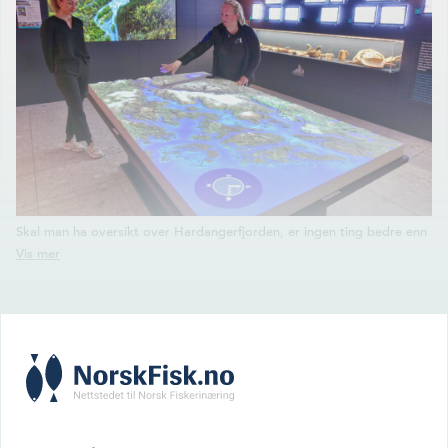
Skal man ha oversikt over Hardangerfjorden, er ingen ting bedre enn
det fabelaktige tredimensjonale kartet på Hardanger Akvakul­
tursenter. Som selvfølgelig også gir innsikt i havbruksnæringen i
regionen. Leder for Hardanger Akvasenter, Solveig K. Botnen og
praksis-student Charlotte Eik viser vei. (Foto: HMS)