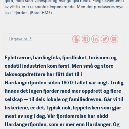
fjord, med stort vannspeil og mange fjell rundt. Fang­stkvantumet
av villfisk er ikke spesielt imponerende. Men det produseres mye
laks i fjorden. (Foto: HMS)
Utgave nr. 5
Epletrærne, hardingfela, fjordfisket, turismen og
endatil indus­trien kom først. Men små og store
lakseoppdrettere har fått det til i
Hardangerfjorden siden 1970-tallet var ungt. Trolig
finnes det ingen fjorder med mer oppdrett og flere
selskap — til dels lokale og familiedrevne. Går vi til
fiskeriene, er det, typisk nok, leppefisken som gjør
mest av seg i dag. Vår fjordomreise har nådd
Hardangerfjorden, som er mer enn Hardanger. Og