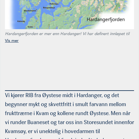
Hardangerfjorden er mer enn Hardanger! Vi har definert innløpet til
fjorden mellom Huglo og Halsnøy slik at hele Kvinnherad og deler av
Tysnes hører med, i tillegg til kommunene Kvinnherad, Kvam, Ulvik,
Eidfjord og Ullensvang lenger inn. De fire siste utgjør Hardanger,
med ca. 23.000 innbyggere. Kvinnherad har ca. 13.000. Tysnes har
snaue 3.000, men er vel så mye vendt mot Bjørnafjorden som
Hardangerfjorden. De største stedene er Odda, Sunde/Valen,
Norheimsund, Husnes og Øystese, men tilreisende vil vel så gjerne
besøke de litt mindre.
Vi kjører RIB fra Øystese midt i Hardanger, og det
begynner mykt og skvettfritt i smult farvann mellom
frukttrærne i Kvam og kollene rundt Øystese. Men når
vi runder Buaneset og tar oss inn Storesundet innenfor
Kvamsøy, er vi unektelig i hovedarmen til