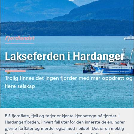
Fjordlandet
Lakseferden i Hardanger
Trolig finnes det ingen fjorder med mer oppdrett og
flere selskap
Blå fjordflate, fjell og ferjer er kjente kjennetegn på fjorder. I
Hardangerfjorden, i hvert fall utenfor den innerste delen, hører
gjerne fôrflåter og merder også med i bildet. Det er en mektig