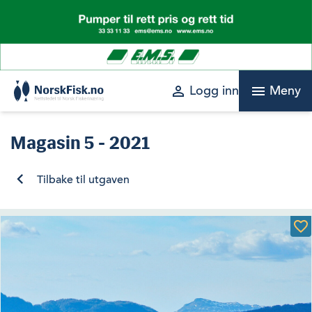
Skip
to
content
perm_identity
menu
Logg inn
Meny
Magasin
5 - 2021
Tilbake til utgaven