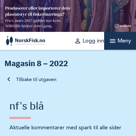
Skip
to
content
perm_identity
menu
Logg inn
Meny
Magasin
8 – 2022
Tilbake til utgaven
nf's blå
Aktuelle kommentarer med spark til alle sider