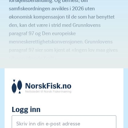
forskjellsbehandling. Og dernest; om
samfiskeordningen avvikles i 2026 uten
økonomisk kompensasjon til de som har benyttet
den, kan det være i strid med Grunnlovens
paragraf 97 og Den europeiske
menneskerettighets­konvensjonen. Grunnlovens
paragraf 97 sier som kjent at «Ingen lov maa gives
tilbagevirkende Kraft».
Logg inn