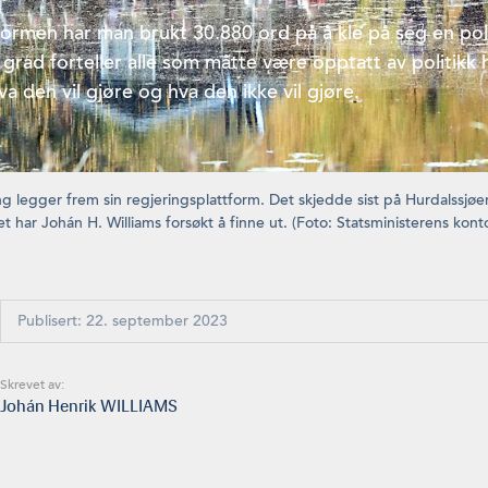
formen har man brukt 30.880 ord på å kle på seg en poli
 grad forteller alle som måtte være opptatt av politikk 
va den vil gjøre og hva den ikke vil gjøre.
ing legger frem sin regjeringsplattform. Det skjedde sist på Hurdalssjø
 har Johán H. Williams forsøkt å finne ut. (Foto: Statsministerens kont
Publisert: 22. september 2023
Skrevet av:
Johán Henrik WILLIAMS