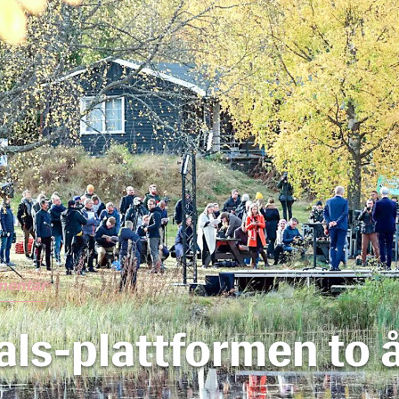
mentar
ls-plattformen to å