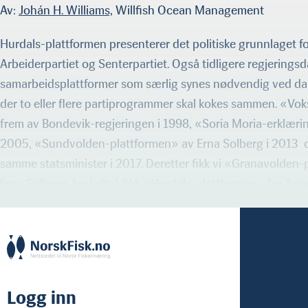
Av:
Johán H. Williams,
Willfish Ocean Management
Hurdals-plattformen presenterer det politiske grunnlaget fo
Arbeiderpartiet og Senterpartiet. Også tidligere regjerings
samarbeidsplattformer som særlig synes nødvendig ved dan
der to eller flere partiprogrammer skal kokes sammen. «Vo
frem av Bondevik-regjeringen i 1998, «Soria Moria-erklæri
2005, «Sundvolden-plattformen» av Erna Solberg i 2013 
samme statsminister i 2017. Deretter fikk vi «Granavolden-
Erna Solberg, før i altså fikk «Hurdals-plattformen» fra Jona
Logg inn