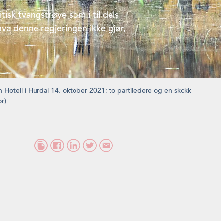
tisk tvangstrøye som i til dels
hva denne regjeringen ikke gjør,
en Hotell i Hurdal 14. oktober 2021; to partiledere og en skokk
or)