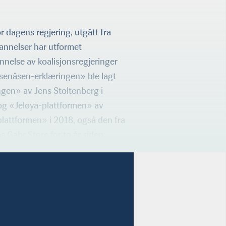
r dagens regjering, utgått fra
dannelser har utformet
nelse av koalisjonsregjeringer
ksenåsen-erklæringen» ble lagt
ngen» av Jens Stoltenberg i
og «Jeløya-plattformen» av
plattformen» i 2018, også den fra
s Gahr Støre for to år siden.