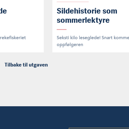
de
Sildehistorie som
sommerlektyre
ekefiskeriet
Seksti kilo leseglede! Snart komm
oppfølgeren
Tilbake til utgaven