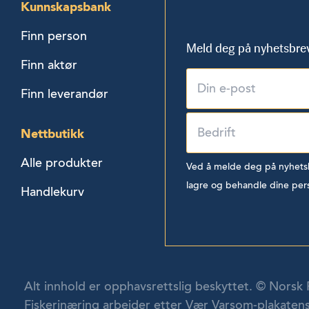
Kunnskapsbank
Finn person
Meld deg på nyhetsbre
Finn aktør
Finn leverandør
Nettbutikk
Alle produkter
Ved å melde deg på nyhetsbr
lagre og behandle dine per
Handlekurv
Alt innhold er opphavsrettslig beskyttet. © Norsk 
Fiskerinæring arbeider etter Vær Varsom-plakatens