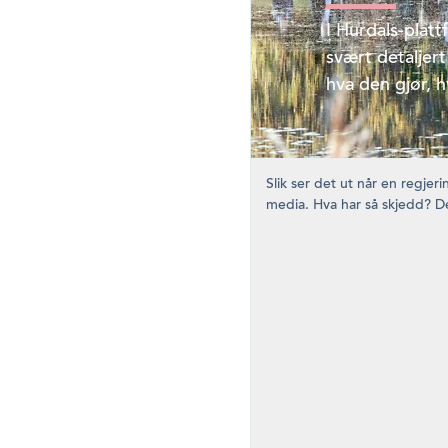
I Hurdals-platt
svært detaljert
hva den gjør, h
Slik ser det ut når en regjer
media. Hva har så skjedd? Det