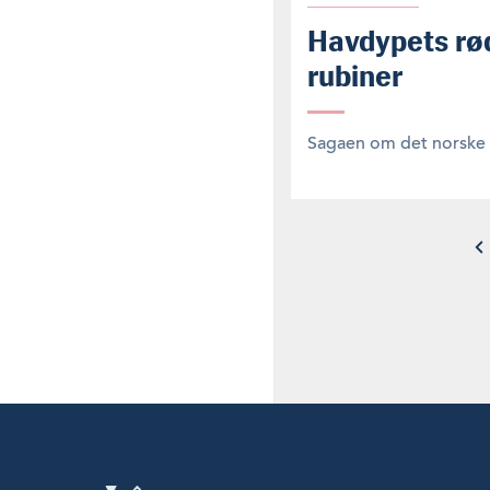
Havdypets rø
rubiner
Sagaen om det norske r