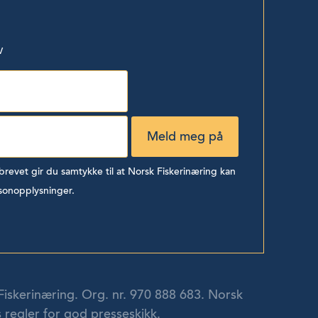
v
evet gir du samtykke til at Norsk Fiskerinæring kan
sonopplysninger.
Fiskerinæring. Org. nr. 970 888 683. Norsk
 regler for god presseskikk.