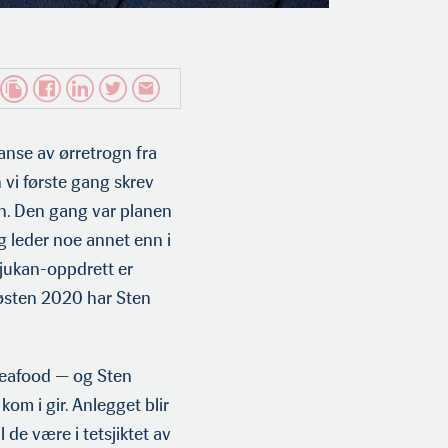
anse av ørretrogn fra
 vi første gang skrev
an. Den gang var planen
g leder noe annet enn i
Rjukan-oppdrett er
høsten 2020 har Sten
 Seafood — og Sten
kom i gir. Anlegget blir
l de være i tetsjiktet av