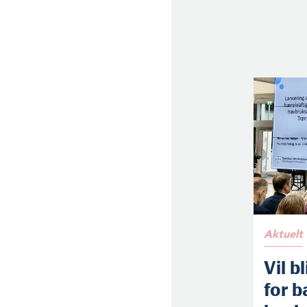
Aktuelt
Vil b
for b