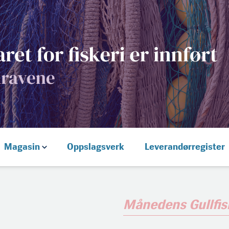
Magasin
Oppslagsverk
Leverandørregister
Månedens Gullfis