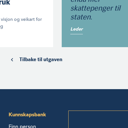
ruk
skattepenger til
staten.
visjon og veikart for
ag
Leder
Tilbake til utgaven
Kunnskapsbank
Finn person