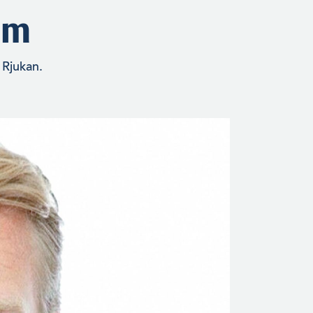
um
 Rjukan.