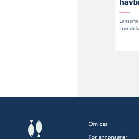
havb
Lanserte 
Trøndel
Om oss
For annonsører