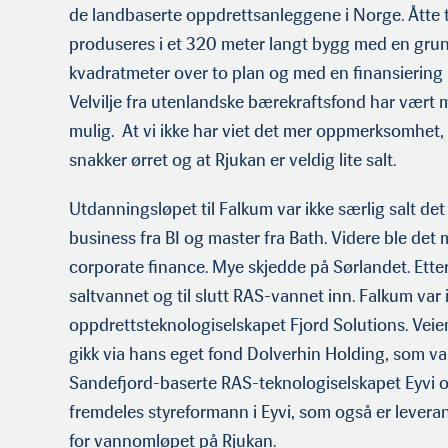
de landbaserte oppdrettsanleggene i Norge. Åtte t
produseres i et 320 meter langt bygg med en gru
kvadratmeter over to plan og med en finansiering p
Velvilje fra utenlandske bærekraftsfond har vært 
mulig. At vi ikke har viet det mer oppmerksomhet, 
snakker ørret og at Rjukan er veldig lite salt.
Utdanningsløpet til Falkum var ikke særlig salt det 
business fra BI og master fra Bath. Videre ble det 
corporate finance. Mye skjedde på Sørlandet. Etter
saltvannet og til slutt RAS-vannet inn. Falkum var 
oppdrettsteknologiselskapet Fjord Solutions. Veien
gikk via hans eget fond Dolverhin Holding, som va
Sandefjord-baserte RAS-teknologiselskapet Eyvi o
fremdeles styreformann i Eyvi, som også er lever
for vannomløpet på Rjukan.