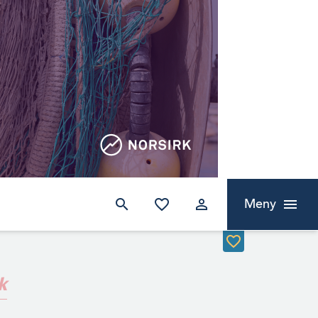
Meny
k