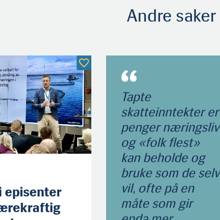
Andre saker
Tapte
skatteinntekter er
penger næringsliv
og «folk flest»
kan beholde og
bruke som de selv
vil, ofte på en
li episenter
måte som gir
ærekraftig
enda mer