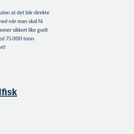
uten at det blir direkte
med når man skal få
mmer sikkert like godt
med 75.000 tonn
rt!
fisk