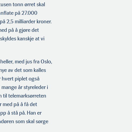
usen tonn ørret skal
nnflate på 27.000
å 2,5 milliarder kroner.
med på å gjøre det
skyldes kanskje at vi
heller, med jus fra Oslo,
mye av det som kalles
 hvert piplet også
i mange år styreleder i
 til telemarksørreten
r med på å få det
pp å stå på. Han er
andøren som skal sørge