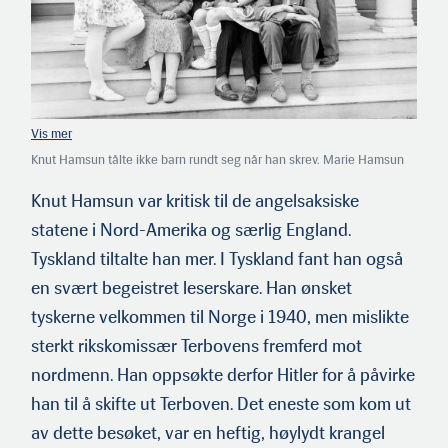
Knut Hamsun tålte ikke barn rundt seg når han skrev. Marie Hamsun
måtte til og med føde barna og døpe dem alene, mens han reiste bort
for å skrive. Her er familien foran hovedhuset på Nørholmen. Foran fra
Knut Hamsun var kritisk til de angelsaksiske
venstre Ellinor, Marie Hamsun, Knut Hamsun, Cecilia, Tore og Arild.
statene i Nord-Amerika og særlig England.
(Foto: Norsk Folkemuseum)
Tyskland tiltalte han mer. I Tyskland fant han også
en svært begeistret leserskare. Han ønsket
tyskerne velkommen til Norge i 1940, men mislikte
sterkt rikskomissær Terbovens fremferd mot
nordmenn. Han oppsøkte derfor Hitler for å påvirke
han til å skifte ut Terboven. Det eneste som kom ut
av dette besøket, var en heftig, høylydt krangel