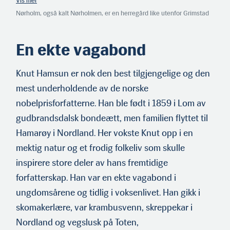
Nørholm, også kalt Nørholmen, er en herregård like utenfor Grim­stad
som familien Hamsun overtok i 1918. Nobelprisen gjorde det mulig å
gjøre gården til et mønsterbruk. Hamsun foretok omfat­tende
oppdyrking av tidligere skogsmark og bygget et nett av driftsveier. Han
En ekte vagabond
ønsket å dyrke jorden slik Isak Sellanrå hadde gjort i «Markens
Grøde». Gården tilhører i dag dikterens barne­barn Victoria Hamsun,
og forvaltes i samarbeid med Stiftelsen Nørholm og Ellinor Hamsuns
Knut Hamsun er nok den best tilgjengelige og den
Legat til Nørholms bevaring.
mest underholdende av de norske
nobelprisforfatterne. Han ble født i 1859 i Lom av
gudbrandsdalsk bondeætt, men familien flyttet til
Hamarøy i Nordland. Her vokste Knut opp i en
mektig natur og et frodig folkeliv som skulle
inspirere store deler av hans fremtidige
forfatterskap. Han var en ekte vagabond i
ungdomsårene og tidlig i voksenlivet. Han gikk i
skomakerlære, var krambusvenn, skreppekar i
Nordland og vegslusk på Toten,