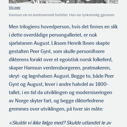
Hamsun var en kontroversiell forfatter. Han var tyskvennlig gjennom
hele 1930-tallet og støttet den tyske okkupasjonen av Norge. Hamsun
slapp tiltale om forræderi siden psykiatere ved Gaustad sykehus etter
Men trilogiens hovedperson, hvis det finnes en slik
undersøkelser vinteren 1946 konkluderte med at han hadde «varig
i dette overdådige persongalleriet, er nok
svekkede sjelsevner». I 1948 dømte likevel Høyesterett han til å
betale 325.000 kroner i erstatning til staten. Her er Hamsun og hans
sjarlatanen August. Liksom Henrik Ibsen skapte
eldste sønn Tore på besøk hos Terboven i 1941. (Foto: NTB)
gestalten Peer Gynt, som skulle personifisere
dikterens forakt over et egoistisk norsk folkeferd,
skaper Hamsun verdensborgeren, pratmakeren,
skryt- og løgnhalsen August. Begge to, både Peer
Gynt og August, lever i andre halvdel av 1800-
tallet, i en tid da utviklingen og moderniseringen
av Norge skyter fart, og begge dikterfedrene
gremmes over utviklingen, på hver sin måte:
«Skulde vi ikke følge med? Skulde utlandet le av