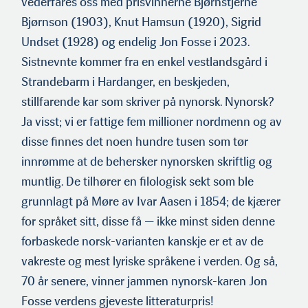
vederfares oss med prisvinnerne Bjørnstjerne
Bjørnson (1903), Knut Hamsun (1920), Sigrid
Undset (1928) og endelig Jon Fosse i 2023.
Sistnevnte kommer fra en enkel vestlandsgård i
Strandebarm i Hardanger, en beskjeden,
stillfarende kar som skriver på nynorsk. Nynorsk?
Ja visst; vi er fattige fem millioner nordmenn og av
disse finnes det noen hundre tusen som tør
innrømme at de behersker nynorsken skriftlig og
muntlig. De tilhører en filologisk sekt som ble
grunnlagt på Møre av Ivar Aasen i 1854; de kjærer
for språket sitt, disse få — ikke minst siden denne
forbaskede norsk-varianten kanskje er et av de
vakreste og mest lyriske språkene i verden. Og så,
70 år senere, vinner jammen nynorsk-karen Jon
Fosse verdens gjeveste litteraturpris!