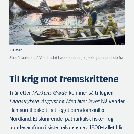
Sildefiskeriene på Vestlandet hadde en lang og solid glansperiode fra
tidlig på 1800-tallet helt frem mot 1870. Deretter løsnet det også for
sildefiskerne i Nord-Norge.
Til krig mot fremskrittene
Ti år etter
Markens Grøde
kommer så trilogien
Landstrykere
,
August
og
Men livet lever
. Nå vender
Hamsun tilbake til sitt eget barndomsmiljø i
Nordland. Et slumrende, patriarkalsk fisker- og
bondesamfunn i siste halvdelen av 1800-tallet blir