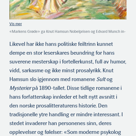
«Markens Grøde» ga Knut Hamsun Nobelprisen og Edvard Munch in­
spirasjonen til dette flotte maleriet i 1923. Selve motivet er hentet fra
nordre Ålerud gård i Vestby.
Likevel har ikke hans politiske feiltrinn kunnet
dempe en stor leserskares beundring for hans
suverene mesterskap i fortellerkunst, full av humor,
vidd, sarkasme og ikke minst prosalyrikk. Knut
Hamsun slo igjennom med romanene
Sult
og
Mysterier
på 1890-tallet. Disse tidlige romanene i
hans forfatterskap innleder et helt nytt avsnitt i
den norske prosalitteraturens historie. Den
tradisjonelle ytre handling er mindre interessant. I
stedet invaderer han personenes sinn, deres
opplevelser og følelser: «Som moderne psykolog