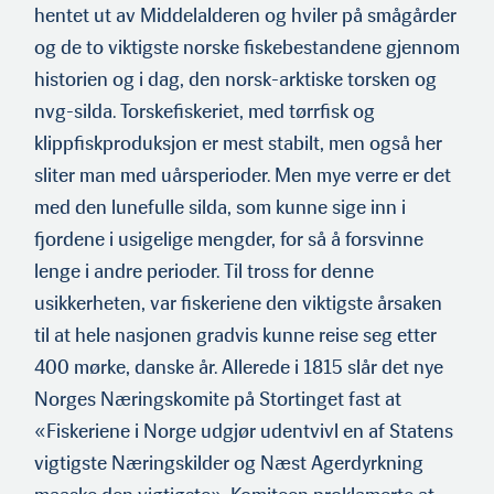
hentet ut av Middelalderen og hviler på smågårder
og de to viktigste norske fiskebestandene gjennom
historien og i dag, den norsk-arktiske torsken og
nvg-silda. Torskefiskeriet, med tørrfisk og
klippfiskproduksjon er mest stabilt, men også her
sliter man med uårsperioder. Men mye verre er det
med den lunefulle silda, som kunne sige inn i
fjordene i usigelige mengder, for så å forsvinne
lenge i andre perioder. Til tross for denne
usikkerheten, var fiskeriene den viktigste årsaken
til at hele nasjonen gradvis kunne reise seg etter
400 mørke, danske år. Allerede i 1815 slår det nye
Norges Næringskomite på Stortinget fast at
«Fiskeriene i Norge udgjør udentvivl en af Statens
vigtigste Næringskilder og Næst Agerdyrkning