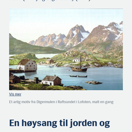
Et artig motiv fra Digermulen i Raftsundet i Lofoten, malt en gang
mellom 1890 og 1900. Det er i dette geografiske området —
Vesterålen og indre Vestfjorden, handlingen i flere av Hamsuns bøker
foregår.
En høysang til jorden og