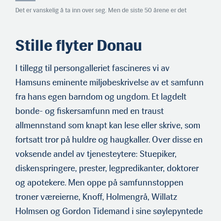
Det er vanskelig å ta inn over seg. Men de siste 50 årene er det
forvunnet nesten 140.000 gårdsbruk i Norge. Hver dag blir mellom ett
og to gårdsbruk lagt ned.
Stille flyter Donau
I tillegg til persongalleriet fascineres vi av
Hamsuns eminente miljøbeskrivelse av et samfunn
fra hans egen barndom og ungdom. Et lagdelt
bonde- og fiskersamfunn med en traust
allmennstand som knapt kan lese eller skrive, som
fortsatt tror på huldre og haugkaller. Over disse en
voksende andel av tjenesteytere: Stuepiker,
diskenspringere, prester, legpredikanter, doktorer
og apotekere. Men oppe på samfunnstoppen
troner væreierne, Knoff, Holmengrå, Willatz
Holmsen og Gordon Tidemand i sine søylepyntede