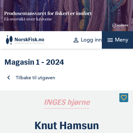
Skip
to
content
perm_identity
menu
Logg inn
Meny
Magasin
1 - 2024
Tilbake til utgaven
INGES hjørne
Knut Hamsun