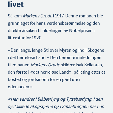
livet
Så kom
Markens Grøde
i 1917. Denne romanen ble
grunnlaget for hans verdensberømmelse og den
direkte årsaken til tildelingen av Nobelprisen i
litteratur for 1920.
«Den lange, lange Sti over Myren og ind i Skogene
i det herreløse Land.» Den berømte innledningen
til romanen
Markens Grøde
skildrer Isak Sellanraa,
den første i «det herreløse Land», på leting etter et
bosted og jordsmonn for en gård ute i
ødemarken.»
«Han vandrer i Blåbærlyng og Tyttebærlyng, i den
syvtakkede Skogstjerne og i Smaabregner; når han