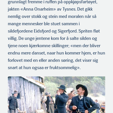
grunnlagt fremme i ruffen på oppkjøpsfartøyet,
jakten «Anna Onarheim» av Tysnes. Det gikk
nemlig over stokk og stein med moralen når så
mange mennesker ble stuet sammen i
sildefjordene Eidsfjord og Sigerfjord. Spriten fløt
villig. De unge jentene kom for å salte silden og
tjene noen kjærkomne skillinger; «men der bliver
endnu mere danset, naar hun kommer hjem, er hun
forlovet med en eller anden søring, det viser sig
snart at hun ogsaa er fruktsommelig».