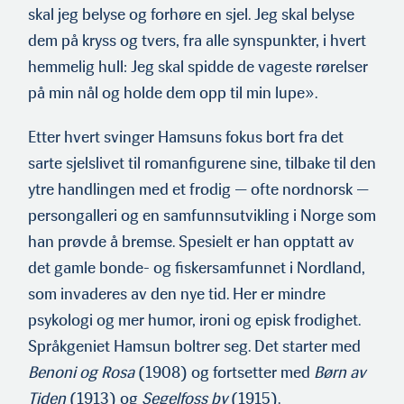
skal jeg belyse og forhøre en sjel. Jeg skal belyse
dem på kryss og tvers, fra alle synspunkter, i hvert
hemmelig hull: Jeg skal spidde de vageste rørelser
på min nål og holde dem opp til min lupe».
Etter hvert svinger Hamsuns fokus bort fra det
sarte sjelslivet til romanfigurene sine, tilbake til den
ytre handlingen med et frodig — ofte nordnorsk —
persongalleri og en samfunnsutvikling i Norge som
han prøvde å bremse. Spesielt er han opptatt av
det gamle bonde- og fiskersamfunnet i Nordland,
som invaderes av den nye tid. Her er mindre
psykologi og mer humor, ironi og episk frodighet.
Språkgeniet Hamsun boltrer seg. Det starter med
Benoni og Rosa
(1908) og fortsetter med
Børn av
Tiden
(1913) og
Segelfoss by
(1915).