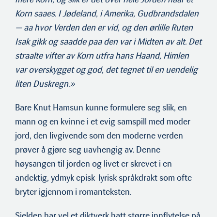
Korn saaes. I Jødeland, i Amerika, Gudbrandsdalen
— aa hvor Verden den er vid, og den ørlille Ruten
Isak gikk og saadde paa den var i Midten av alt. Det
straalte vifter av Korn utfra hans Haand, Himlen
var overskygget og god, det tegnet til en uendelig
liten Duskregn.»
Bare Knut Hamsun kunne formulere seg slik, en
mann og en kvinne i et evig samspill med moder
jord, den livgivende som den moderne verden
prøver å gjøre seg uavhengig av. Denne
høysangen til jorden og livet er skrevet i en
andektig, ydmyk episk-lyrisk språkdrakt som ofte
bryter igjennom i romanteksten.
Sjelden har vel et diktverk hatt større innflytelse på