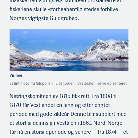
maaske den vigtigste». Komiteen proklamerte at
fiskeriene skulle «forhaabentlig stedse forblive
Norges vigtigste Guldgrube».
Et fint motiv fra Sildpollen i Eidsfjorden i Vesterålen, selve episenteret
for Nordlands berømte feitsildfiskeri fra 1874 frem mot 1920. På det
meste ble det fisket og saltet over 50.000 tonn sild per sesong.
Næringskomiteen av 1815 fikk rett. Fra 1808 til
1870 får Vestlandet en lang og etterlengtet
periode med gode sildeår. Denne blir supplert med
et stort sildeinnsig i Vestålen i 1861. Nord-Norge
får nå en storsildperiode og senere — fra 1874 — et