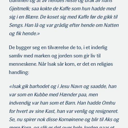
Gammen og åt av hendes Niste og drak av hans
Gjeitmelk; saa kokte de Kaffe som hun hadde med
sig i en Blære. De koset sig med Kaffe før de gikk til
Sengs. Han lå og var grådig efter hende om Natten
og fik hende.»
De bygger seg en tilværelse de to, i et inderlig
samliv med marken og jorden som gir liv til
menneskene. Når Isak sår korn, er det en religiøs
handling:
«Isak gik barhodet og i Jesu Navn og saadde, han
var som en Kubbe med Hænder paa, men
indvendig var han som et Barn. Han hadde Omhu
for hvert av sine Kast, han var venlig og resigneret.
Se, nu spirer nok disse Kornøinene og blir til Aks og
mere Korn, og slik er det over hele Jorden naar et