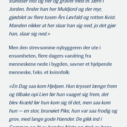
standser hist og her og graver med et Jærn i
Jorden, finder han her Muldjord og der myr,
gjødslet av flere tusen Års Løvfald og rotten Kvist.
Manden nikker at her slaar han sig ned, jo det gjør
han, slaar sig ned.»
Men den strevsomme nybyggeren der ute i
ensomheten, flere dagers vandring fra
menneskene nede i bygden, savner et hjelpende
menneske, f.eks. et kvinnfolk:
«En Dag saa kom Hjelpen. Hun krysset længe frem
og tilbake opi Lien før hun vaaget sig frem, det
blev Kvæld før hun kom sig til det, men saa kom
hun — en stor, brunøiet Pike, hun var saa frodig og
grov, med lange gode Hænder. De gikk ind i