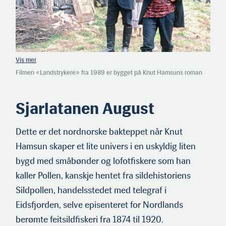
Filmen «Landstrykere» fra 1989 er bygget på Knut Hamsuns roman
med samme navn. Hovedtema i boken er de gjennomgripende
samfun­nsendringene som fant sted i Norge fra 1860-årene.
Tradisjonelle livsmønstre i det stabile bondesamfunnet ble brutt opp.
Sjarlatanen August
Hovedper­sonen August er den rastløse og normløse vandreren,
tilpasnings­dyktig, men uten røtter. Unggutten Edevart, den staute og
tros­kyldige representanten for det gamle samfunnet, fascineres av
Dette er det nordnorske bakteppet når Knut
August og lokkes med på hans urolige livsstil. Den nye tiden seirer
Hamsun skaper et lite univers i en uskyldig liten
over den gamle. Filmen, med Helge Jordal i hovedrollen som August,
ble en økonomisk katastrofe. Norsk Film tapte 20 million­er kroner.
bygd med småbønder og lofotfiskere som han
kaller Pollen, kanskje hentet fra sildehistoriens
Sildpollen, handelsstedet med telegraf i
Eidsfjorden, selve episenteret for Nordlands
berømte feitsildfiskeri fra 1874 til 1920.