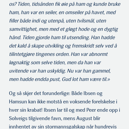
os? Tiden, tidsånden fik øie på ham og kunde bruke
ham, han var en seiler, en omseiler på havet, med
filler både indi og utenpå, uten tvilsmål, uten
samvittighet, men med et gløgt hode og en dygtig
hånd. Tiden gjorde ham til utsending. Han hadde
det kald å skape utvikling og fremskridt selv ved å
tilintetgjøre tingenes orden. Han var abnormt
løgnaktig som selve tiden, men da han var
uvitende var han uskyldig. Nu var han gammel,
men hadde endda pust, Gud lot ham være til.»
Og så skjer det forunderlige: Både Ibsen og
Hamsun kan ikke motstå en voksende forelskelse i
hver sin krabat! Ibsen lar til og med Peer ende opp i
Solveigs tilgivende favn, mens August blir
innhentet av sin stormannsgalskap når hundrevis