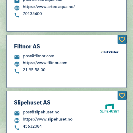
https://www.artec-aqua.no/
70135400
Filtnor AS
post@filtnor.com
https://www.filtnor.com
21 95 58 00
Slipehuset AS
post@slipehuset.no
https://www.slipehuset.no
45632084