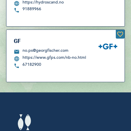
https://hydroscand.no
91889966
GF
no.ps@georgfischer.com
https://www.gfps.com/nb-no.html
67182900