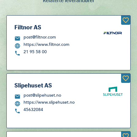
Relaterte leverandører
Filtnor AS
post@filtnor.com
https://www.filtnor.com
21 95 58 00
Slipehuset AS
post@slipehuset.no
https://www.slipehuset.no
45632084