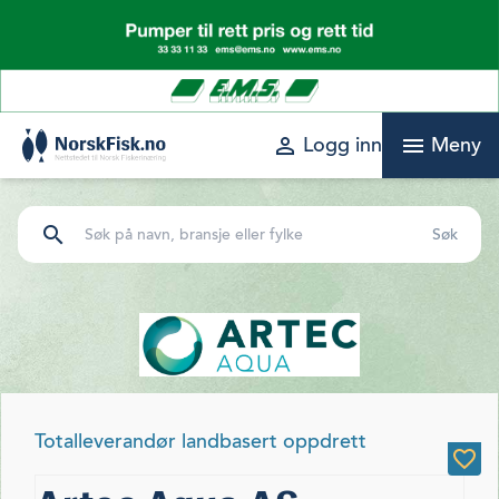
Skip
to
content
perm_identity
menu
Logg inn
Meny
search
Totalleverandør landbasert oppdrett