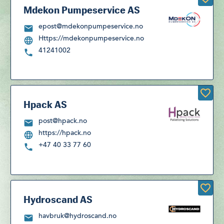
Mdekon Pumpeservice AS
epost@mdekonpumpeservice.no
Https://mdekonpumpeservice.no
41241002
Hpack AS
post@hpack.no
https://hpack.no
+47 40 33 77 60
Hydroscand AS
havbruk@hydroscand.no