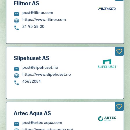
Filtnor AS
post@filtnor.com
https://www.filtnor.com
21 95 58 00
Slipehuset AS
post@slipehuset.no
https://www.slipehuset.no
45632084
Artec Aqua AS
post@artec-aqua.com
https://www.artec-aqua.no/