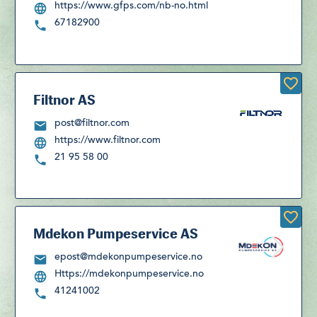
https://www.gfps.com/nb-no.html
67182900
Filtnor AS
post@filtnor.com
https://www.filtnor.com
21 95 58 00
Mdekon Pumpeservice AS
epost@mdekonpumpeservice.no
Https://mdekonpumpeservice.no
41241002