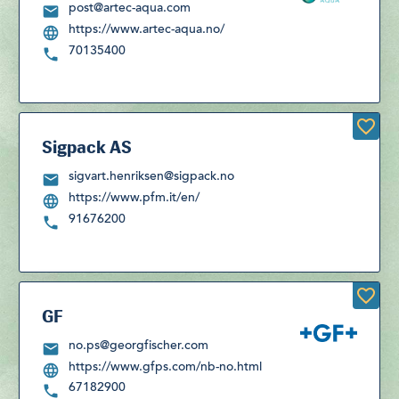
post@artec-aqua.com
https://www.artec-aqua.no/
70135400
Sigpack AS
sigvart.henriksen@sigpack.no
https://www.pfm.it/en/
91676200
GF
no.ps@georgfischer.com
https://www.gfps.com/nb-no.html
67182900