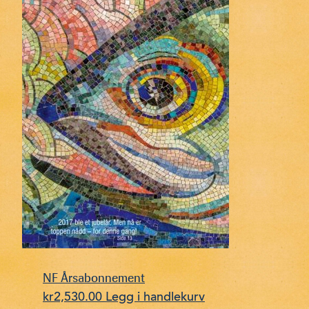
NF Årsabonnement
kr
2,530.00
Legg i handlekurv