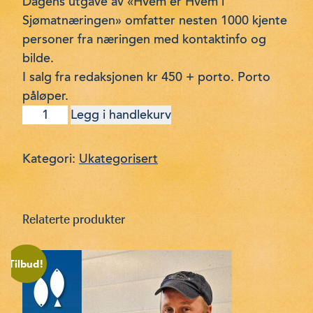
Dagens utgave av «Hvem er Hvem i
Sjømatnæringen» omfatter nesten 1000 kjente
personer fra næringen med kontaktinfo og
bilde.
I salg fra redaksjonen kr 450 + porto. Porto
påløper.
Hvem
Legg i handlekurv
er
Hvem
i
Kategori:
Ukategorisert
Sjømatnæringen
2019
antall
Relaterte produkter
Tilbud!