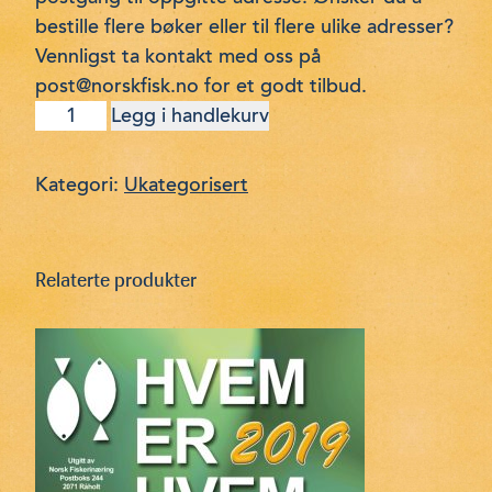
bestille flere bøker eller til flere ulike adresser?
Vennligst ta kontakt med oss på
post@norskfisk.no for et godt tilbud.
Norsk
Legg i handlekurv
Fiskeindustri
–
Bedriftsoversikt
Kategori:
Ukategorisert
2015
antall
Relaterte produkter