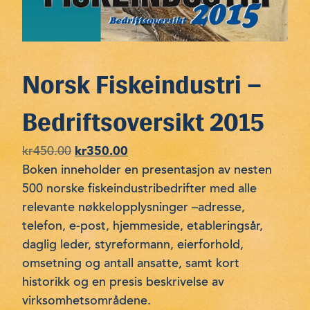
Norsk Fiskeindustri –
Bedriftsoversikt 2015
Opprinnelig
Nåværende
kr
450.00
kr
350.00
pris
pris
Boken inneholder en presentasjon av nesten
var:
er:
500 norske fiskeindustribedrifter med alle
kr450.00.
kr350.00.
relevante nøkkelopplysninger –adresse,
telefon, e-post, hjemmeside, etableringsår,
daglig leder, styreformann, eierforhold,
omsetning og antall ansatte, samt kort
historikk og en presis beskrivelse av
virksomhetsområdene.