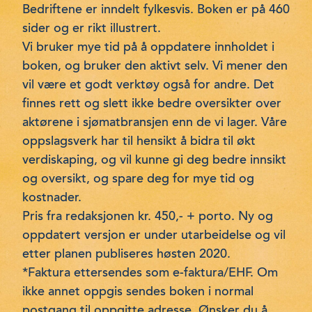
Bedriftene er inndelt fylkesvis. Boken er på 460
sider og er rikt illustrert.
Vi bruker mye tid på å oppdatere innholdet i
boken, og bruker den aktivt selv. Vi mener den
vil være et godt verktøy også for andre. Det
finnes rett og slett ikke bedre oversikter over
aktørene i sjømatbransjen enn de vi lager. Våre
oppslagsverk har til hensikt å bidra til økt
verdiskaping, og vil kunne gi deg bedre innsikt
og oversikt, og spare deg for mye tid og
kostnader.
Pris fra redaksjonen kr. 450,- + porto. Ny og
oppdatert versjon er under utarbeidelse og vil
etter planen publiseres høsten 2020.
*Faktura ettersendes som e-faktura/EHF. Om
ikke annet oppgis sendes boken i normal
postgang til oppgitte adresse. Ønsker du å