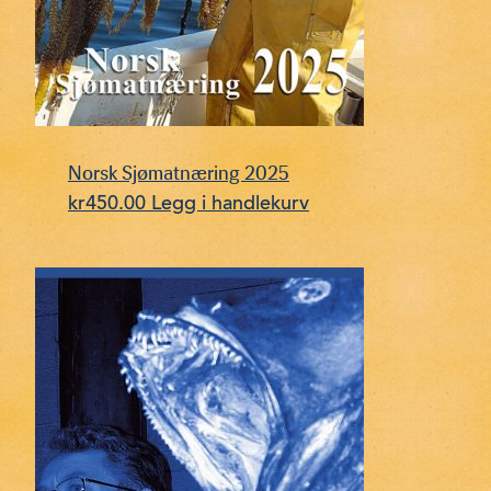
Norsk Sjømatnæring 2025
kr
450.00
Legg i handlekurv