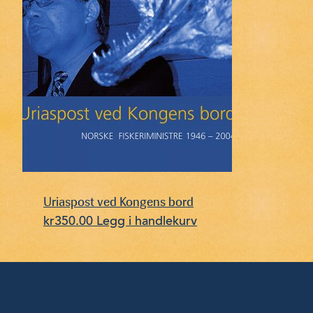
Uriaspost ved Kongens bord
kr
350.00
Legg i handlekurv