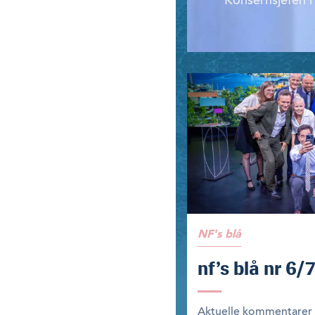
Konsernsjefen i 
NF's blå
nf’s blå nr 6/
Aktuelle kommentarer m