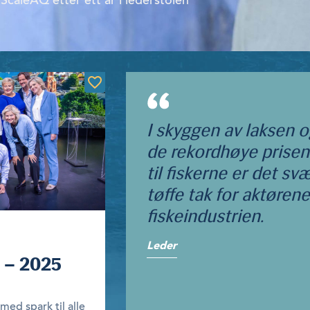
ScaleAQ etter ett år i lederstolen
I skyggen av laksen 
de rekordhøye prise
til fiskerne er det sv
tøffe tak for aktørene
fiskeindustrien.
Leder
7 – 2025
ed spark til alle