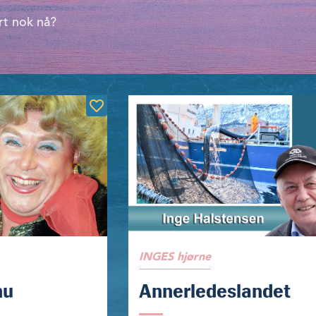
rt nok nå?
INGES hjørne
nu
Annerledeslandet