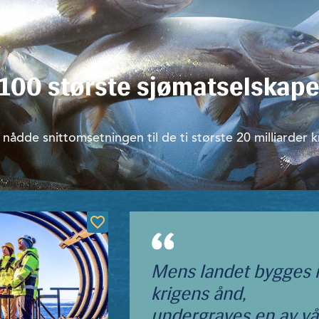
r
100 største sjømatselskape
nådde snittomsetningen til de ti største 20 milliarder k
Mens landet bygges i
krigens ånd,
undergraves en av vå