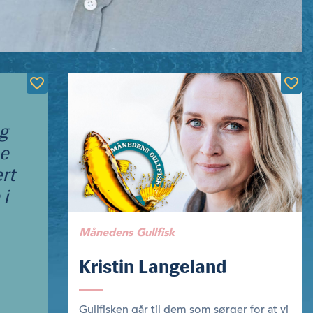
og
ne
ært
 i
Månedens Gullfisk
Kristin Langeland
Gullfisken går til dem som sørger for at vi