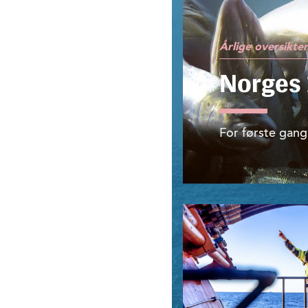
Årlige oversikte
Norges 
For første gang 