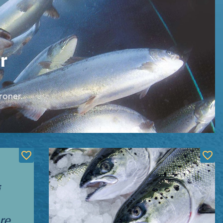
r
roner.
re