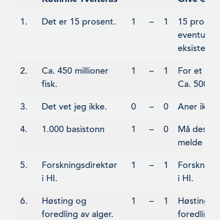
1.
Det er 15 prosent.
1
–
1
15 prosen
eventuelt
eksisterend
2.
Ca. 450 millioner
1
–
1
For et spø
fisk.
Ca. 500 mil
3.
Det vet jeg ikke.
0
–
0
Aner ikke.
4.
1.000 basistonn
1
–
0
Må dessve
melde pass
5.
Forskningsdirektør
1
–
1
Forsknings
i HI.
i HI.
6.
Høsting og
1
–
1
Høsting o
foredling av alger.
foredling a