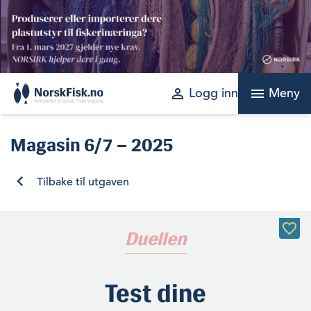
Skip
to
content
perm_identity
menu
Logg inn
Meny
Magasin
6/7 – 2025
Tilbake til utgaven
Duellen
Test dine