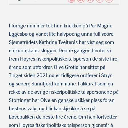
I forrige nummer tok hun knekken på Per Magne
Eggesbø og var et lite halvpoeng unna full score.
Sjømatrådets Kathrine Tveiterås har vist seg som
en kunnskaps-slugger. Denne gangen henter vi
frem Høyres fiskeripolitiske talsperson de siste fire
årene som utfordrer. Olve Grotle har sittet på
Tinget siden 2021 og er tidligere ordfører i Stryn
og senere Sunnfjord kommune. I akkurat som en
rekke av de øvrige fiskeripolitiske talspersonene på
Stortinget har Olve en ganske usikker plass foran
høstens valg, og blir kanskje ikke å se på
Løvebakken de neste fire årene. Om han fortsetter
som Høyres fiskeripolitiske talsperson gjenstår å