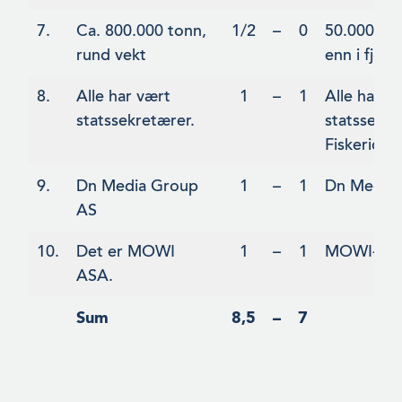
7.
Ca. 800.000 tonn,
1/2
–
0
50.000 to
rund vekt
enn i fjor.
8.
Alle har vært
1
–
1
Alle har v
statssekretærer.
statssekre
Fiskeridep
9.
Dn Media Group
1
–
1
Dn Media
AS
10.
Det er MOWI
1
–
1
MOWI-kon
ASA.
Sum
8,5
–
7