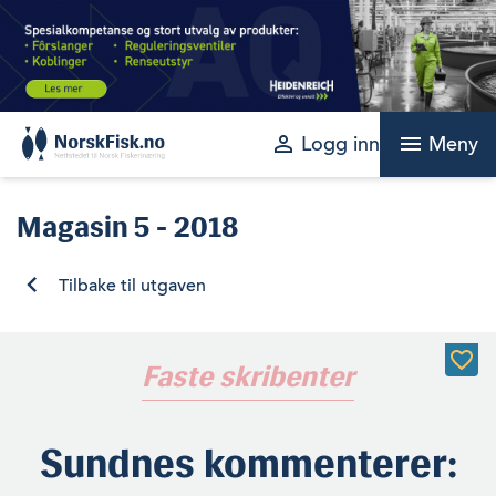
Skip
to
content
perm_identity
menu
Logg inn
Meny
Magasin
5 - 2018
Tilbake til utgaven
Faste skribenter
Sundnes kommenterer: