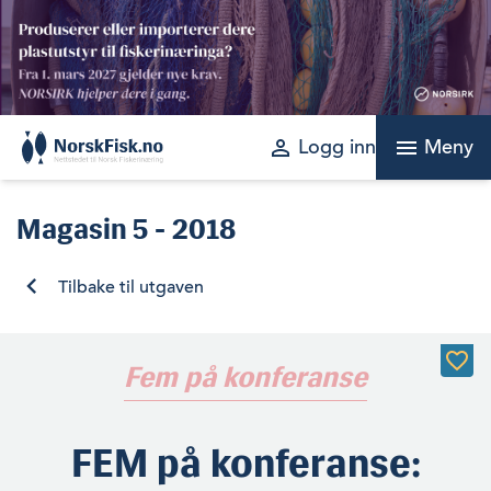
Skip
to
content
perm_identity
menu
Logg inn
Meny
Magasin
5 - 2018
Tilbake til utgaven
Fem på konferanse
FEM på konferanse: