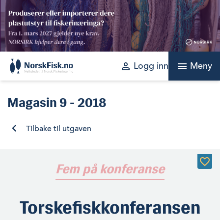
Skip
to
content
perm_identity
menu
Logg inn
Meny
Magasin
9 - 2018
Tilbake til utgaven
Fem på konferanse
Torskefiskkonferansen