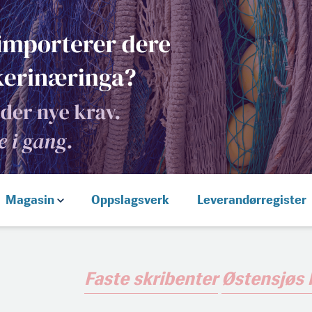
Magasin
Oppslagsverk
Leverandørregister
Faste skribenter
Østensjøs