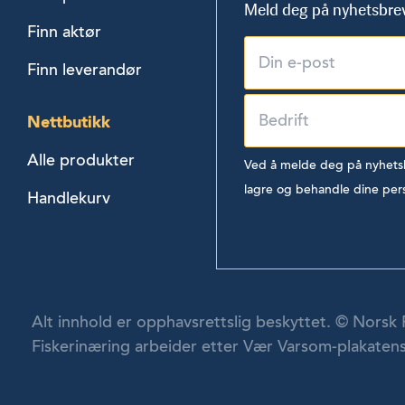
Meld deg på nyhetsbre
Finn aktør
Finn leverandør
Nettbutikk
Alle produkter
Ved å melde deg på nyhetsbr
lagre og behandle dine per
Handlekurv
Alt innhold er opphavsrettslig beskyttet. © Norsk 
Fiskerinæring arbeider etter Vær Varsom-plakatens