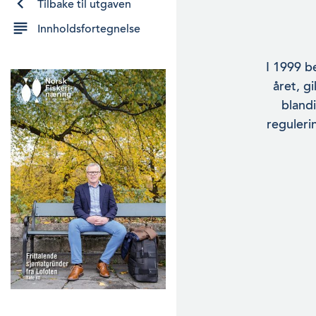
Tilbake til utgaven
Innholdsfortegnelse
I 1999 b
året, g
blandi
reguleri