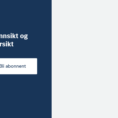
innsikt og
rsikt
Bli abonnent