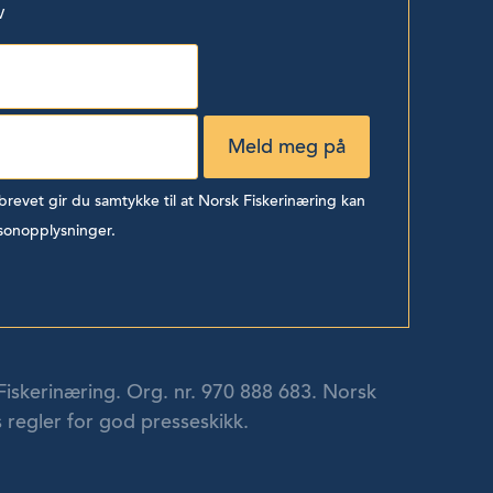
v
evet gir du samtykke til at Norsk Fiskerinæring kan
sonopplysninger.
Fiskerinæring. Org. nr. 970 888 683. Norsk
 regler for god presseskikk.