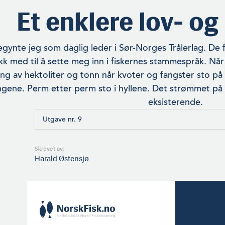
Et enklere lov- og
egynte jeg som daglig leder i Sør-Norges Trålerlag. De 
ikk med til å sette meg inn i fiskernes stammespråk. Nå
ng av hektoliter og tonn når kvoter og fangster sto på
n­gene. Perm etter perm sto i hyllene. Det strømmet på 
eksisterende.
Utgave nr. 9
Skrevet av:
Harald Østensjø