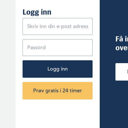
Logg inn
Få 
ove
Logg inn
Prøv gratis i 24 timer