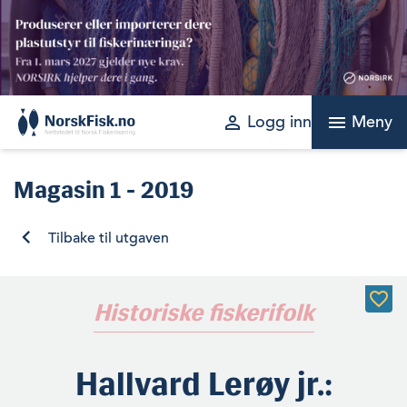
Skip
to
content
perm_identity
menu
Logg inn
Meny
Magasin
1 - 2019
Tilbake til utgaven
Historiske fiskerifolk
Hallvard Lerøy jr.: