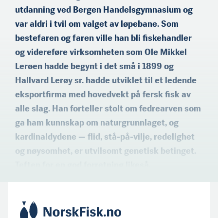
utdanning ved Bergen Handelsgymnasium og
var aldri i tvil om valget av løpebane. Som
bestefaren og faren ville han bli fiskehandler
og videreføre virksomheten som Ole Mikkel
Lerøen hadde begynt i det små i 1899 og
Hallvard Lerøy sr. hadde utviklet til et ledende
eksportfirma med hovedvekt på fersk fisk av
alle slag. Han forteller stolt om fedrearven som
ga ham kunnskap om naturgrunnlaget, og
kardinaldydene — flid, stå-på-vilje, redelighet
og nøysomhet, er utvilsomt genetisk betin­get.
Teften for en god forretning likeså.