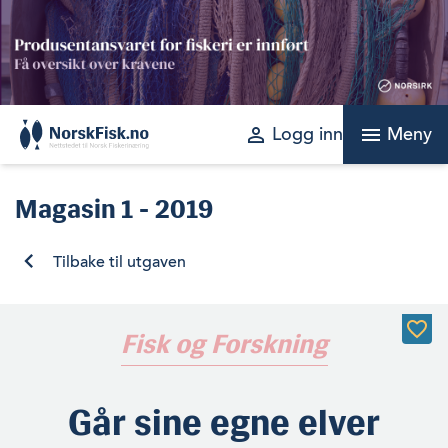
Skip
to
content
perm_identity
menu
Logg inn
Meny
Magasin
1 - 2019
Tilbake til utgaven
Fisk og Forskning
Går sine egne elver