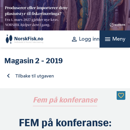
Skip
to
content
perm_identity
menu
Logg inn
Meny
Magasin
2 - 2019
Tilbake til utgaven
Fem på konferanse
FEM på konferanse: