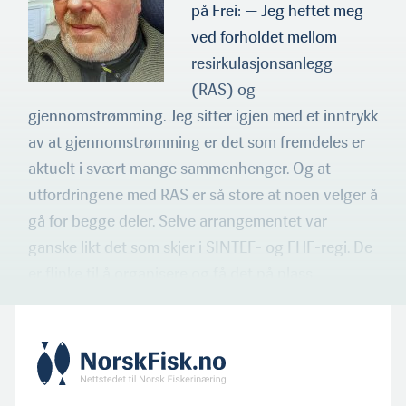
på Frei: — Jeg heftet meg
ved forholdet mellom
resirkulasjonsanlegg
(RAS) og
gjennomstrømming. Jeg sitter igjen med et inntrykk
av at gjen­nomstrømming er det som fremdeles er
aktuelt i svært mange sam­menhenger. Og at
utfordringene med RAS er så store at noen velger å
gå for begge deler. Selve arrangementet var
ganske likt det som skjer i SINTEF- og FHF-regi. De
er flinke til å organisere og få det på plass.