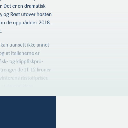
or. Det er en dramatisk
y og Røst utover høsten
 enn de oppnådde i 2018.
.
e kan uansett ikke annet
g at italienerne er
isk- og klippfiskpro­
trenger de 11-12 kroner
 vinterens råstoffpriser.
t de skal klare.