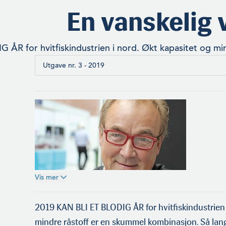
En vanskelig 
 ÅR for hvitfiskindustrien i nord. Økt kapasitet og m
Utgave nr. 3 - 2019
Vis mer
2019 KAN BLI ET BLODIG ÅR for hvitfiskindustrien 
Redaktør Thorvald Tande jr.
mindre råstoff er en skummel kombinasjon. Så langt