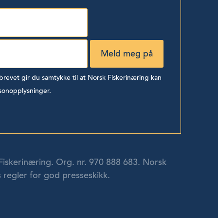
evet gir du samtykke til at Norsk Fiskerinæring kan
sonopplysninger.
Fiskerinæring. Org. nr. 970 888 683. Norsk
 regler for god presseskikk.