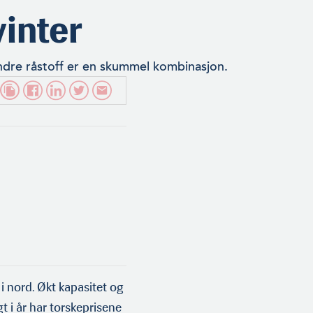
vinter
indre råstoff er en skummel kombinasjon.
i nord. Økt kapasitet og
 i år har torskeprisene