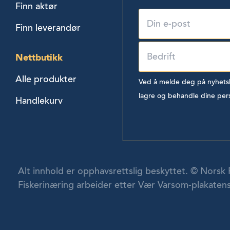
Finn aktør
Finn leverandør
Nettbutikk
Alle produkter
Ved å melde deg på nyhetsbr
lagre og behandle dine per
Handlekurv
Alt innhold er opphavsrettslig beskyttet. © Norsk 
Fiskerinæring arbeider etter Vær Varsom-plakatens