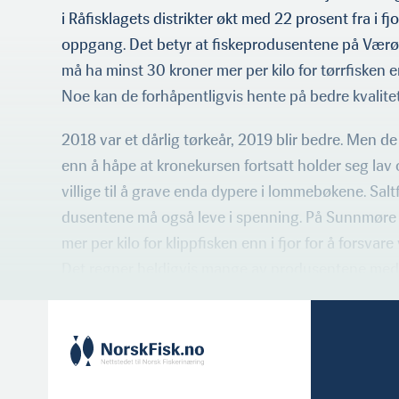
i Råfisklagets distrikter økt med 22 prosent fra i fj
oppgang. Det betyr at fiskeprodu­sentene på Værø
må ha minst 30 kroner mer per kilo for tørrfisken
Noe kan de forhåpentligvis hente på bedre kvalitet
2018 var et dårlig tørkeår, 2019 blir bedre. Men d
enn å håpe at kronekursen fortsatt holder seg lav o
villige til å grave enda dypere i lommebøkene. Saltf
dusentene må også leve i spenning. På Sunnmøre 
mer per kilo for klippfisken enn i fjor for å forsvare
Det regner heldigvis mange av produsen­tene med a