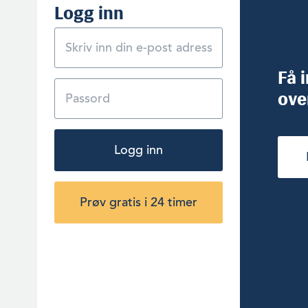
Logg inn
Få 
ove
Logg inn
Prøv gratis i 24 timer