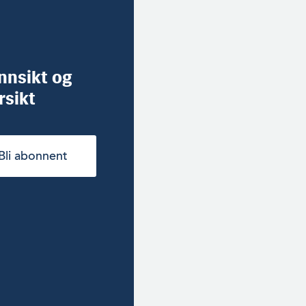
innsikt og
rsikt
Bli abonnent