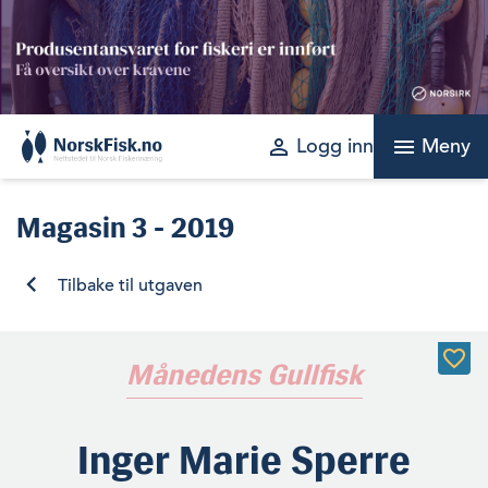
Skip
to
content
perm_identity
menu
Logg inn
Meny
Magasin
3 - 2019
Tilbake til utgaven
Månedens Gullfisk
Inger Marie Sperre