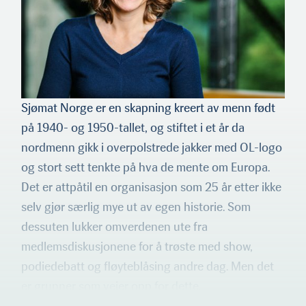
Sjømat Norge er en skapning kreert av menn født
på 1940- og 1950-tallet, og stiftet i et år da
nordmenn gikk i overpolstrede jakker med OL-logo
og stort sett tenkte på hva de mente om Europa.
Det er attpåtil en organisasjon som 25 år etter ikke
selv gjør særlig mye ut av egen historie. Som
dessuten lukker omverdenen ute fra
medlemsdiskusjonene for å trøste med show,
podiedebatt og fløyteblåsing andre dag. Men det
er grunner som veier opp for dette.