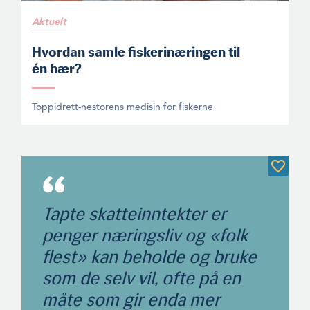
Aktuelt
Hvordan samle fiskerinæringen til
én hær?
Toppidrett-nestorens medisin for fiskerne
Tapte skatteinntekter er
penger næringsliv og «folk
flest» kan beholde og bruke
som de selv vil, ofte på en
måte som gir enda mer