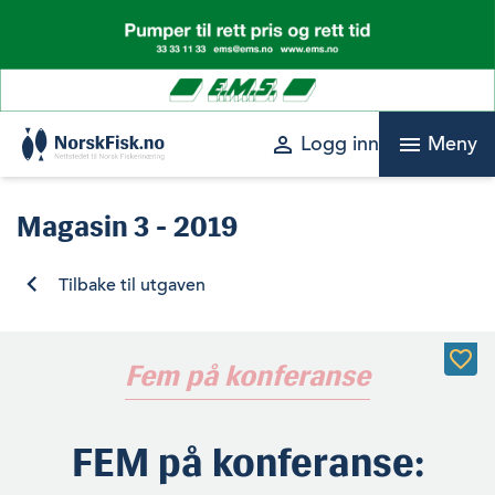
Skip
to
content
perm_identity
menu
Logg inn
Meny
Magasin
3 - 2019
Tilbake til utgaven
Fem på konferanse
FEM på konferanse: