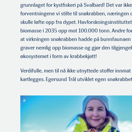
grunnlaget for kystfiskeri på Svalbard! Det var ikk
forventningene vi stilte til snøkrabben, næringen 
skulle løfte opp fra dypet. Havforskningsin­stitutte
biomasse i 2035 opp mot 100.000 tonn. Andre fo
at virkningen snøkrabben hadde på bunnfaunaen v
graver nemlig opp biomasse og gjør den tilgjengeli
økosystemet i form av krab­bekjøtt!
Verdifulle, men til nå ikke utnyttede stoffer innmat 
kartlegges. Egersund Trål utviklet egen snøkrabbe­t