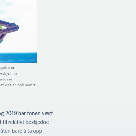
igelse er
skjell fra
nedover
at det er nok svært
 og 2019 har tonen vært
 til relativt beskjedne
låten bare å ta opp