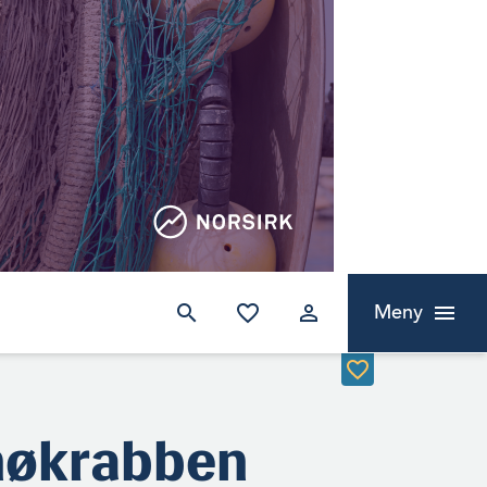
Meny
snøkrabben