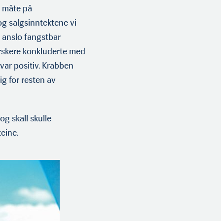
e måte på
og salgsinntektene vi
t anslo fangstbar
rskere konkluderte med
ar positiv. Krabben
g for resten av
og skall skulle
eine.