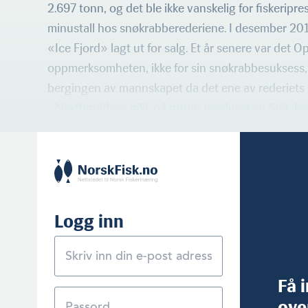
2.697 tonn, og det ble ikke vanskelig for fiskeripre
minustall hos snøkrabberederiene. I desember 20
«Ice Fjord» lagt ut for salg. Et år senere var det Op
oppmerksomheten, ikke for sin snøkrabbesuksess,
bergingen av mannskapet da det ene av rederiets
«Northguider» gikk på grunn nordvest av Spitsber
Logg inn
Få 
ove