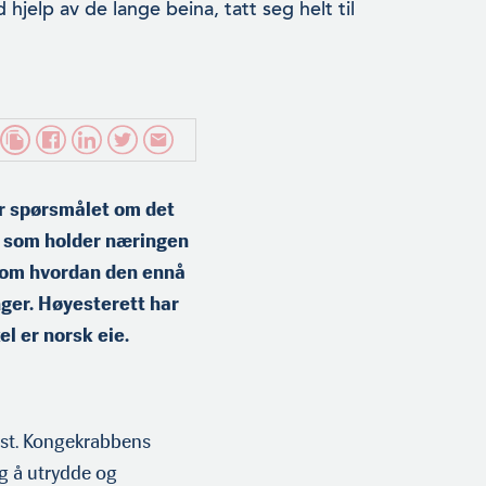
hjelp av de lange beina, tatt seg helt til
er spørsmålet om det
ne som holder næringen
 om hvordan den ennå
nger. Høyesterett har
l er norsk eie.
st. Kongekrab­bens
ig å utrydde og