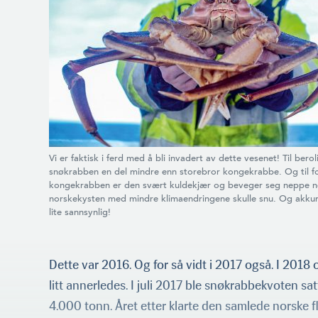
Vi er faktisk i ferd med å bli invadert av dette vesenet! Til berol
snøkrabben en del mindre enn storebror kongek­rabbe. Og til for
kongekrabben er den svært kuldekjær og beveger seg neppe 
norskekysten med mindre klimaendrin­gene skulle snu. Og akkur
lite sannsynlig!
Dette var 2016. Og for så vidt i 2017 også. I 2018
litt annerledes. I juli 2017 ble snøkrabbekvoten satt
4.000 tonn. Året etter klarte den samlede norske f