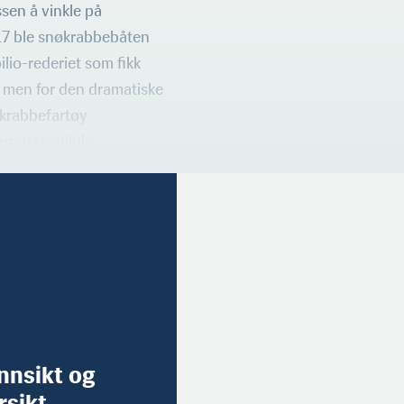
ssen å vinkle på
17 ble snøkrabbebåten
ilio-rederiet som fikk
 men for den dramatiske
 krabbefartøy
gen i romjula.
innsikt og
rsikt