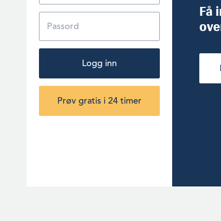
Få 
ove
Logg inn
Prøv gratis i 24 timer