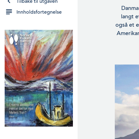
Tilbake til utgaven
Danmark
Innholdsfortegnelse
langt e
også et e
Ameri­ka