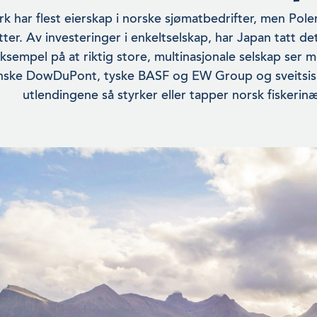
 har flest eierskap i norske sjømatbedrifter, men Polen
tter. Av invester­inger i enkeltselskap, har Japan tatt de
ksempel på at riktig store, multinasjo­nale selskap ser
nske DowDuPont, tyske BASF og EW Group og sveitsis
utlendingene så styrker eller tapper norsk fiskerin