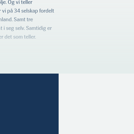
je. Og vi teller
 vi på 34 selskap fordelt
nland. Samt tre
 i seg selv. Samtidig er
r det som teller.