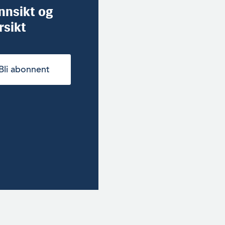
innsikt og
rsikt
Bli abonnent