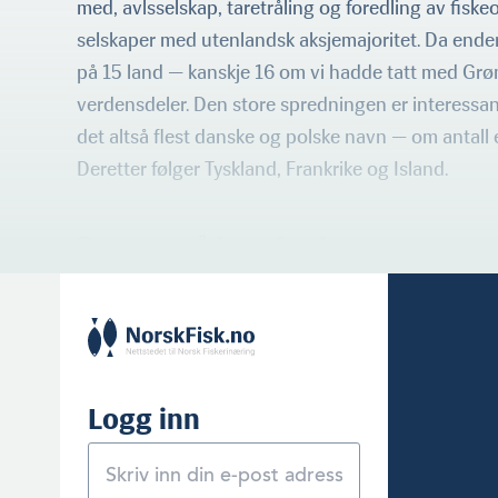
med, avlsselskap, taretråling og foredling av fiskeol
selskaper med utenlandsk aksjemajori­tet. Da ender
på 15 land — kanskje 16 om vi hadde tatt med Grø
verdensdeler. Den store spredningen er interessant
det altså flest danske og polske navn — om antall e
Deretter følger Tyskland, Frankrike og Island.
Rugger på langferd
Logg inn