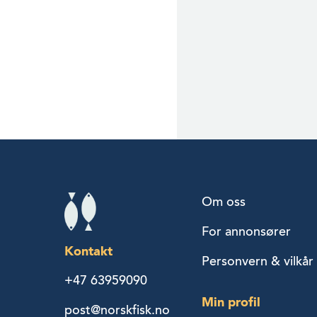
Om oss
For annonsører
Kontakt
Personvern & vilkår
+47 63959090
Min profil
post@norskfisk.no