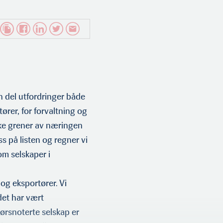
n del utfor­dringer både
tører, for forvaltning og
lke grener av næringen
ss på listen og regner vi
om selskaper i
 og eksportører. Vi
det har vært
Børsnoterte selskap er