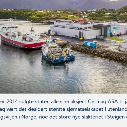
er 2014 solgte staten alle sine aksjer i Cermaq ASA til
q vært det desid­ert største sjømatselskapet i utenlan
gsviljen i Norge, noe det store nye slak­teriet i Steigen