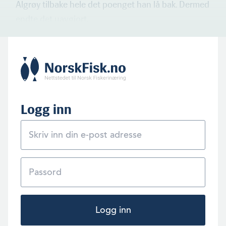
Algrøy tilbake hele det poenget han lå bak. Dermed
endte det uavgjort.
Logg inn
Logg inn