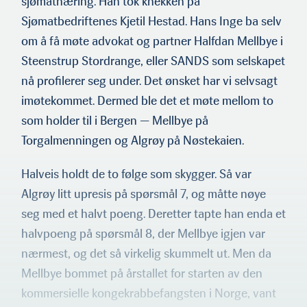
sjømatnæring. Han tok knekken på
Sjømatbedriftenes Kjetil Hestad. Hans Inge ba selv
om å få møte advokat og partner Halfdan Mellbye i
Steenstrup Stordrange, eller SANDS som selskapet
nå profilerer seg under. Det ønsket har vi selvsagt
Halfdan mellbye
imøtekommet. Dermed ble det et møte mellom to
som holder til i Bergen — Mellbye på
Torgalmenningen og Algrøy på Nøstekaien.
Halveis holdt de to følge som skygger. Så var
Algrøy litt upresis på spørsmål 7, og måtte nøye
seg med et halvt poeng. Deretter tapte han enda et
halvpoeng på spørsmål 8, der Mellbye igjen var
nærmest, og det så virkelig skummelt ut. Men da
Mellbye bommet på årstallet for starten av den
kommersielle kongekrabbefangsten i Norge, vant