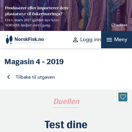
Skip
to
content
perm_identity
menu
Logg inn
Meny
Magasin
4 - 2019
Tilbake til utgaven
Duellen
Test dine