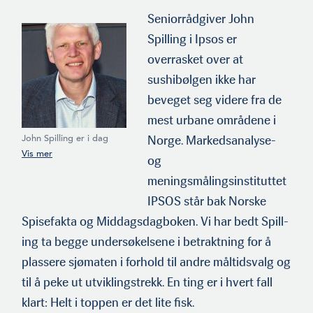
Seniorrådgiver John
Spilling i Ipsos er
overrasket over at
sushibølgen ikke har
beveget seg videre fra de
mest urbane områdene i
Norge. Markedsanalyse-
John Spilling er i dag
seniorkonsulent i
og
Synovate, som i 2006
overtok Markeds- og
meningsmålingsinstituttet
mediainstituttet (MMI).
IPSOS står bak Norske
Siden 2012 har Syn­ovate
vært en del av det
Spisefakta og Middagsdagboken. Vi har bedt Spill­
internasjonale
ing ta begge undersøkelsene i betraktning for å
markedsanalyseselskapet
Ipsos. (Foto: privat)
plassere sjømaten i forhold til andre måltidsvalg og
til å peke ut utviklingstrekk. En ting er i hvert fall
klart: Helt i toppen er det lite fisk.