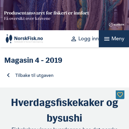
Skip
to
content
perm_identity
menu
Logg inn
Meny
Magasin
4 - 2019
Tilbake til utgaven
Hverdagsfiskekaker og
bysushi