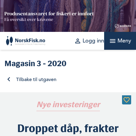
Skip
to
content
perm_identity
menu
Logg inn
Meny
Magasin
3 - 2020
Tilbake til utgaven
Nye investeringer
Droppet dåp, frakter