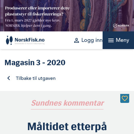
Skip
to
content
perm_identity
menu
Logg inn
Meny
Magasin
3 - 2020
Tilbake til utgaven
Sundnes kommentar
Måltidet etterpå