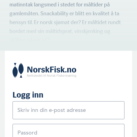
matinntak langsmed i stedet for måltider på
gamlemåten. Snackability er blitt en kvalitet å ta
hensyn til. Er norsk sjømat der? Er måltidet rundt
bordet med sin måltidsprat, vinsk­jenking og
skåling på vei ut?
Logg inn