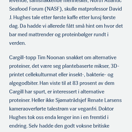
levende, samsnak­kende mennesker, North Atlantic
Seafood Forum (NASF), skulle matprofessor David
J. Hughes tale etter første kaffe etter lunsj første
dag. Da hadde vi allerede fått små hint om hvor det
bar med mattrender og proteinbølger rundt i
verden.
Cargill-topp Tim Noonan snakket om alternative
proteiner, det være seg plantebaserte mikser, 3D-
printet cellekulturmat eller insekt-, bakterie- og
algegodbiter. Han viste til at 83 prosent av dem
Cargill har spurt, er interessert i alternative
proteiner. Heller ikke Sjømatrådsjef Renate Larsens
kameraoverførte talestrøm var veganfri. Doktor
Hughes tok oss enda lenger inn i en fremtid i
endring. Selv hadde den godt voksne britiske