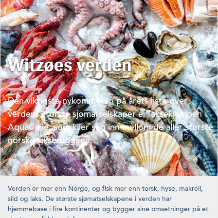
Witzøes verden
Den viktigste nykommeren på årets liste over
verdens største sjømatselskaper er laksekjempen
AquaChile, som kiler seg inn mellom de aller største
norske lakseruggene.
Verden er mer enn Norge, og fisk mer enn torsk, hyse, makrell,
sild og laks. De største sjømatselskapene i verden har
hjemmebase i fire kontinenter og bygger sine omsetninger på et