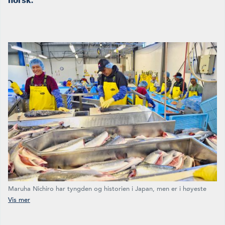
Maruha Nichiro har tyngden og historien i Japan, men er i høyeste
grad internasjonal. Fisken kommer fra hele verden, som her:
håndfilétert villaks fra Alaska.