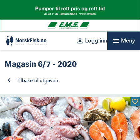
Skip
to
content
perm_identity
menu
Logg inn
Meny
Magasin
6/7 - 2020
Tilbake til utgaven