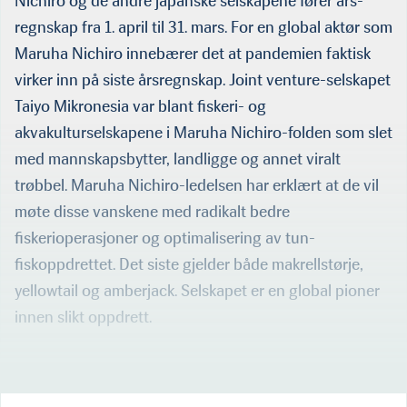
Nichiro og de andre japanske selskapene fører års­
regnskap fra 1. april til 31. mars. For en global aktør som
Maruha Nichiro innebærer det at pandemien faktisk
virker inn på siste årsregnskap. Joint venture-selskapet
Taiyo Mikronesia var blant fiskeri- og
akvakulturselskapene i Maruha Nichiro-folden som slet
med mannskapsbytter, landligge og annet viralt
trøbbel. Maruha Nichiro-ledelsen har erklært at de vil
møte disse vanskene med radikalt bedre
fiskerioperasjoner og optimalisering av tun­
fiskoppdrettet. Det siste gjelder både makrellstørje,
yellowtail og amberjack. Selskapet er en global pioner
innen slikt oppdrett.