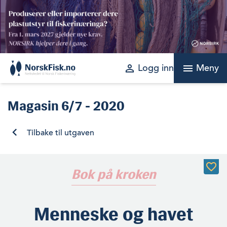
Skip
to
content
perm_identity
menu
Logg inn
Meny
Magasin
6/7 - 2020
Tilbake til utgaven
Bok på kroken
Menneske og havet