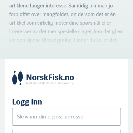
artiklene fanger interesse. Samtidig blir man jo
forbløffet over mangfol­det, og dersom det er én
artikkel som virkelig møter dine spørsmål eller
interesser av det mer spesielle slaget, kan det gi en
sjelden sjanse til fordypning. Finner du to, er det
bare å slå til.
Logg inn